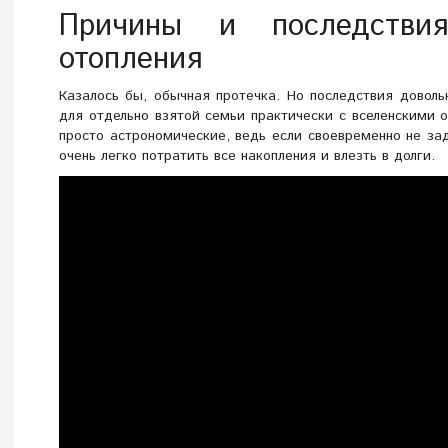
Причины и последстви
отопления
Казалось бы, обычная протечка. Но последствия довол
для отдельно взятой семьи практически с вселенскими
просто астрономические, ведь если своевременно не за
очень легко потратить все накопления и влезть в долги.