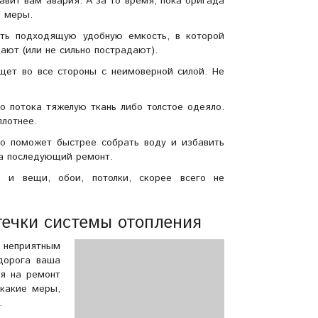
вит вам авария. А за то время, пока бригада
е меры.
ать подходящую удобную емкость, в которой
ают (или не сильно пострадают).
ещет во все стороны с неимоверной силой. Не
о потока тяжелую ткань либо толстое одеяло.
плотнее.
 но поможет быстрее собрать воду и избавить
на последующий ремонт.
, и вещи, обои, потолки, скорее всего не
течки системы отопления
ь неприятным
дорога ваша
ся на ремонт
-какие меры,
.