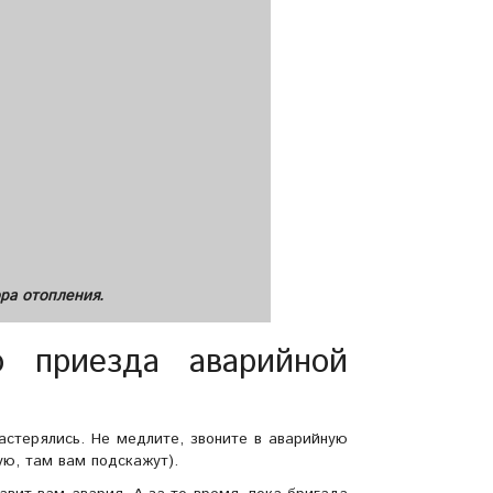
ра отопления.
 приезда аварийной
растерялись. Не медлите, звоните в аварийную
ую, там вам подскажут).