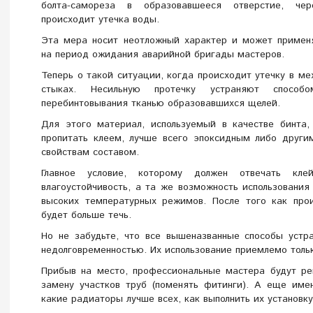
болта-самореза в образовавшееся отверстие, чер
происходит утечка воды.
Эта мера носит неотложный характер и может применя
на период ожидания аварийной бригады мастеров.
Теперь о такой ситуации, когда происходит утечку в м
стыках. Несильную протечку устраняют способо
перебинтовывания тканью образовавшихся щелей.
Для этого материал, используемый в качестве бинта,
пропитать клеем, лучше всего эпоксидным либо други
свойствам составом.
Главное условие, которому должен отвечать кле
влагоустойчивость, а та же возможность использования
высоких температурных режимов. После того как про
будет больше течь.
Но не забудьте, что все вышеназванные способы устр
недолговременностью. Их использование приемлемо толь
Прибыв на место, профессиональные мастера будут ре
замену участков труб (поменять фитинги). А еще име
какие радиаторы лучше всех, как выполнить их установку