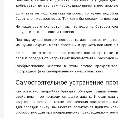
Чем быстрее вы это сделаете, тем меньше ущерба доста
добирается до вас, вам необходимо принять неотложны
Если течь не под сильным напором, то нужно подобр
будет скапливаться вода. Так хотя бы соседи не пострад
Но чаще всего случается так, что вода из батареи хл
забудьте, что она еще и горячая.
Поэтому лучше всего использовать для перекрытия этог
Им нужно накрыть место протечки и прижать как можно 
Конечно же, этот способ не избавит вас от протечки,
себя и соседей от неприятных последствий и расходов 
Разбрызгивание кипятка в этом случае прекратится
пострадают (при своевременном вмешательстве).
Самостоятельное устранение про
Как известно, аварийная бригада, обладает одним очен
свойством – ее приходится долго ждать. И если вам 
квартира и вещи, а также нет желания раскошеливать
для соседей снизу, вы можете попытаться принять кое
способствующие кратковременному прекращению утечки