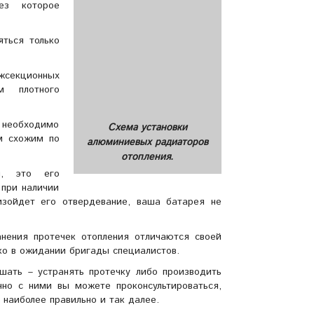
ез которое
ться только
ежсекционных
м плотного
 необходимо
Схема установки
м схожим по
алюминиевых радиаторов
отопления.
й, это его
 при наличии
изойдет его отвердевание, ваша батарея не
анения протечек отопления отличаются своей
ко в ожидании бригады специалистов.
шать – устранять протечку либо производить
нно с ними вы можете проконсультироваться,
 наиболее правильно и так далее.