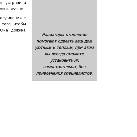
ые устранили
елать лучше.
соединения с
 того чтобы
.Она должна
Радиаторы отопления
помогают сделать ваш дом
уютным и теплым, при этом
вы всегда сможете
установить их
самостоятельно, без
привлечения специалистов.