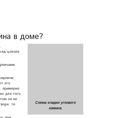
ина в доме?
,
ряд цоколя
рпичами,
кирпичи,
т его.
т, примерно
но для того,
том он не
Схема кладки углового
творе, то
камина.
а, при