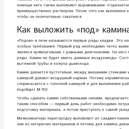
помощи него также выполняют выравнивание «горизонтал
преимущественно раствором. После того как выполнена к
чтобы он окончательно схватился.
Как выложить «под» камин
«Подом» в печи называются первые ряды кладки. Это н
особые требования. Первый ряд необходимо четко выме
являлся прямоугольник с равными диагоналями. На него
ряды. Камин не будет иметь длинные воздуховоды. Состо
вытяжной трубы и кожуха дымохода.
Камин делается пустотелым, между внешними стенками 
камерой делают воздушный карман. Потому керамически
соприкасается с топочной камерой и для выполнения раб
подойдет М-150.
Чтобы сделать камин собственными силами, предлагаетс
таким способом — первый день работ необходимо потра
подготовку материала, а потом приступать к самой укла
Межкомнатную перегородку выполняют из сандвич-панел
они из негорючих материалов и потому для камина дела