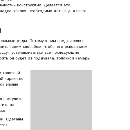
ьности» конструкции. Делается это
ладка цоколя, необходимо дать 2 дня на то,
а
ачальные ряды. Потому к ним предъявляют
рить таким способом, чтобы его основанием
 будут устанавливаться все последующие
ять он будет из поддувала, топочной камеры,
и топочной
й кирпич не
от вполне
я поступить
тить на
дке.
ей. Сделаны
ется