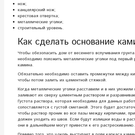
нож;
канцелярский нож;
крестовая отвертка;
металлические уголки;
строительный уровень.
Как сделать основание кам
Чтобы обезопасить дом от весеннего вспучивания грунта
необходимо положить металлические уголки под первый 
камина.
Обязательно необходимо оставить промежутки между ки
чтобы потом залить их цементной стяжкой.
Когда металлические уголки расставили и в них уложили 
заливают их сверху цементным раствором и разравниваю
Густота раствора, которая необходима для данных рабо
сопоставляется с густой сметаной. Этого будет достаточ
чтобы раствор проник во все пазы между кирпичами, при
должен уходить из швов. Если будут излишки воды в рас
они в дальнейшем могут привести к его растрескиванию.
Помимо того, что цоколь выступает в роли каркаса камин