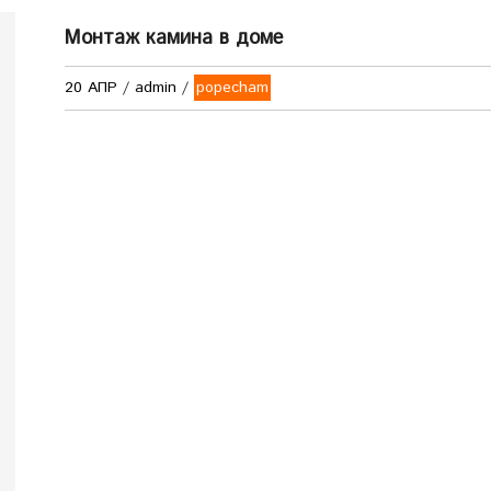
Монтаж камина в доме
20 АПР
/
admin
/
popecham