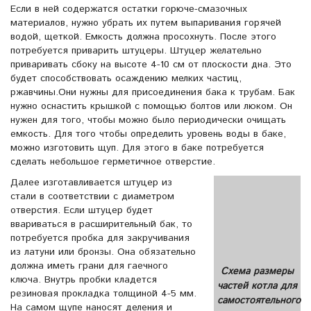
Если в ней содержатся остатки горюче-смазочных
материалов, нужно убрать их путем выпаривания горячей
водой, щеткой. Емкость должна просохнуть. После этого
потребуется приварить штуцеры. Штуцер желательно
приваривать сбоку на высоте 4-10 см от плоскости дна. Это
будет способствовать осаждению мелких частиц,
ржавчины.Они нужны для присоединения бака к трубам. Бак
нужно оснастить крышкой с помощью болтов или люком. Он
нужен для того, чтобы можно было периодически очищать
емкость. Для того чтобы определить уровень воды в баке,
можно изготовить щуп. Для этого в баке потребуется
сделать небольшое герметичное отверстие.
Далее изготавливается штуцер из
стали в соответствии с диаметром
отверстия. Если штуцер будет
ввариваться в расширительный бак, то
потребуется пробка для закручивания
из латуни или бронзы. Она обязательно
должна иметь грани для гаечного
Схема размеры
ключа. Внутрь пробки кладется
частей котла для
резиновая прокладка толщиной 4-5 мм.
самостоятельного
На самом щупе наносят деления и